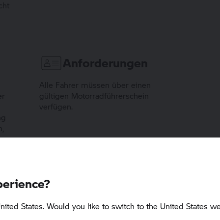
cht
Anforderungen
Alle Fahrer müssen über einen
er
gültigen Motorradführerschein
verfügen.
ng
n,
perience?
nited States. Would you like to switch to the United States we