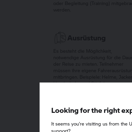
oder Begleitung (Training) mitgebra
werden.
Ausrüstung
Es besteht die Möglichkeit,
notwendige Ausrüstung für die Dau
der Reise zu mieten. Teilnehmer
müssen ihre eigene Fahrerausrüstu
mitbringen. Beispiele: Helme, Jacke
Handschuhe und Stiefel.
Looking for the right ex
It seems you‘re visiting us from the U
support?