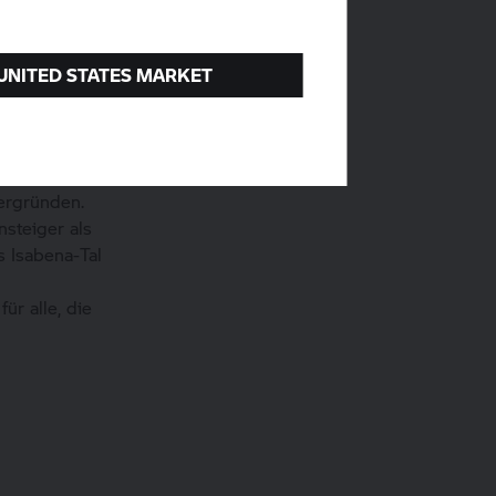
 UNITED STATES MARKET
ik direkt im
ergründen.
steiger als
s Isabena‑Tal
ür alle, die