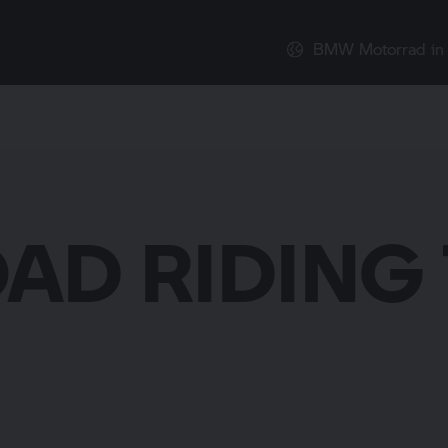
BMW Motorrad
in
AD RIDING