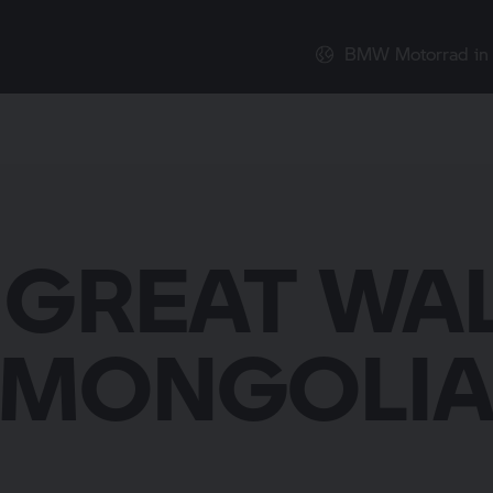
BMW Motorrad
in
 GREAT WAL
 MONGOLI