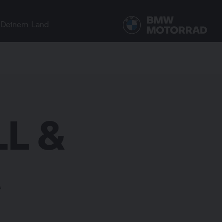
 Deinem Land
L &
A