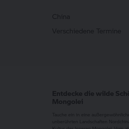
China
Verschiedene Termine
Entdecke die wilde Sch
Mongolei
Tauche ein in eine außergewöhnlich
unberührten Landschaften Nordchina
Kultur der Inneren Mongolei. Vom a