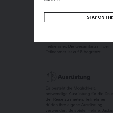
STAY ON THI
Teilnehmer &
Betreuung
Jeder Guide betreut maximal 6
Teilnehmer. Die Gesamtanzahl der
Teilnehmer ist auf 8 begrenzt.
Ausrüstung
Es besteht die Möglichkeit,
notwendige Ausrüstung für die Dau
der Reise zu mieten. Teilnehmer
dürfen ihre eigene Ausrüstung
verwenden. Beispiele: Helme, Jacke