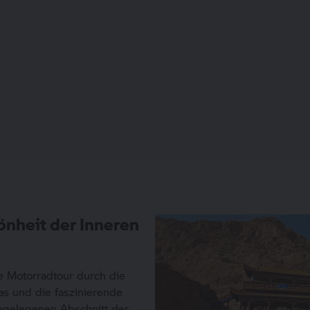
önheit der Inneren
e Motorradtour durch die
s und die faszinierende
bgelegenen Abschnitt der