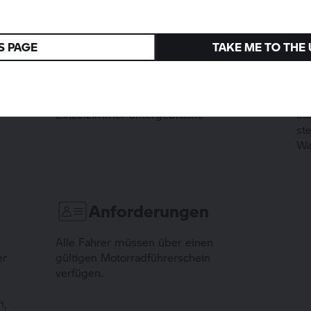
Bedingungen.
S PAGE
TAKE ME TO THE
Unterkunft
Die Teilnehmer werden in einem
Ei
Einzelzimmer untergebracht.
in
st
Wa
Anforderungen
Alle Fahrer müssen über einen
er
gültigen Motorradführerschein
verfügen.
n,