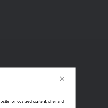
Verpflegung
nige Mahlzeiten sind im Preis
bsite for localized content, offer and
thalten.