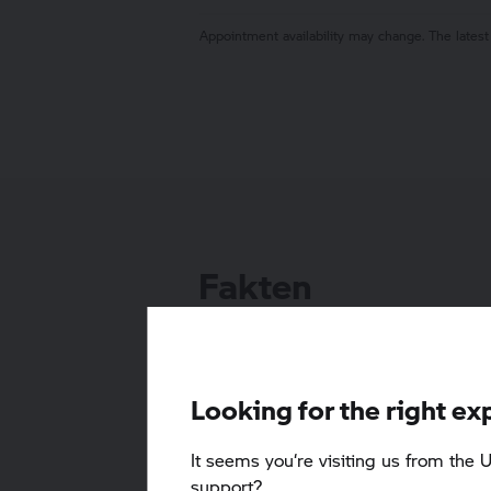
Appointment availability may change. The latest
Fakten
Sprachen
Looking for the right ex
Vor Ort werden folgende Sprachen
It seems you‘re visiting us from the U
gesprochen: Englisch, Deutsch
support?