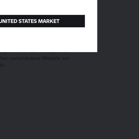
 UNITED STATES MARKET
Motorrad
n Mietmotorrad ist im Preis
begriffen. Je nach Verfügbarkeit
ehen verschiedene Modelle zur
hl.