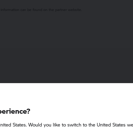
 information can be found on the partner website.
Fahrniveau
perience?
Für erfahrene Fahrer mit jahrelanger
Ei
nited States. Would you like to switch to the United States we
Praxis. Technisch anspruchsvolle
en