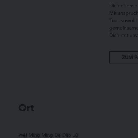
Dich ebenso
Mit anspruch
Tour sowohl 
gemeinsames
Dich mit unv
ZUM P
Ort
Wèi Mìng Míng De Dào Lù