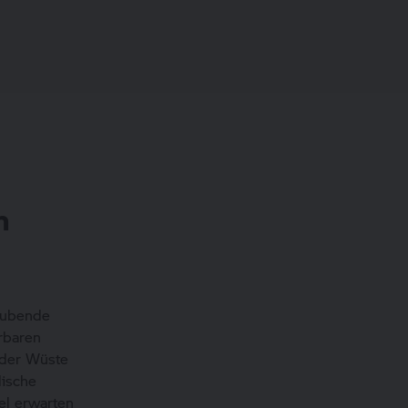
n
raubende
rbaren
 der Wüste
lische
el erwarten