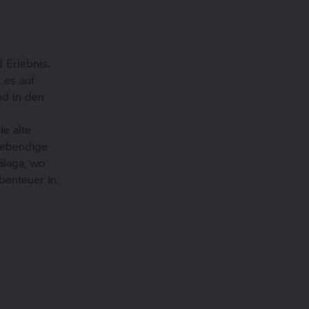
 Erlebnis.
 es auf
nd in den
e alte
lebendige
álaga, wo
Abenteuer in