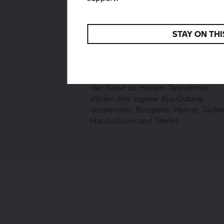
STAY ON THI
Ausrüstung
Es besteht die Möglichkeit,
notwendige Ausrüstung für die Dau
der Reise zu mieten. Teilnehmer
dürfen ihre eigene Ausrüstung
verwenden. Beispiele: Helme, Jacke
Handschuhe und Stiefel.