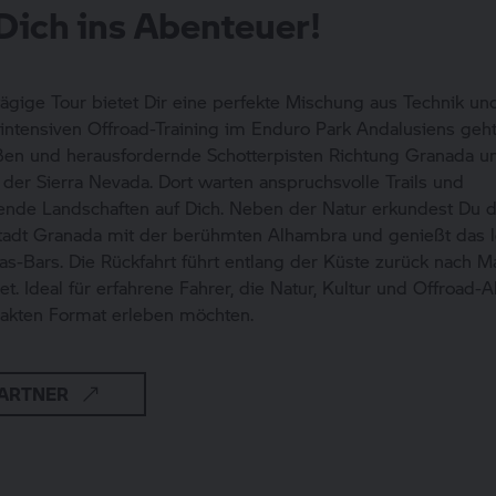
Dich ins Abenteuer!
ägige Tour bietet Dir eine perfekte Mischung aus Technik und
ntensiven Offroad-Training im Enduro Park Andalusiens geht
aßen und herausfordernde Schotterpisten Richtung Granada u
 der Sierra Nevada. Dort warten anspruchsvolle Trails und
nde Landschaften auf Dich. Neben der Natur erkundest Du di
tadt Granada mit der berühmten Alhambra und genießt das 
pas-Bars. Die Rückfahrt führt entlang der Küste zurück nach M
et. Ideal für erfahrene Fahrer, die Natur, Kultur und Offroad-
kten Format erleben möchten.
ARTNER