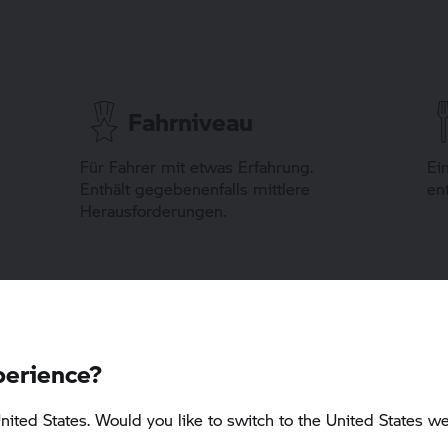
Fahrniveau
Für Fahrer mit etwas Erfahrung.
Ei
Enthält gegebenenfalls mittlere
en
Herausforderungen.
Unterkunft
Die Teilnehmer werden in einem
Es
perience?
Einzel- oder Doppelzimmer
Mo
untergebracht. Die Unterkunft hat 3
Ve
Sterne oder mehr (basierend auf dem
Mo
nited States. Would you like to switch to the United States we
nationalen Bewertungssystem).
ih