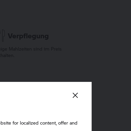
Verpflegung
nige Mahlzeiten sind im Preis
thalten.
Motorrad
 besteht die Möglichkeit ein
torrad zu mieten. Je nach
rfügbarkeit stehen verschiedene
delle zur Wahl. Teilnehmer dürfen
bsite for localized content, offer and
r eigenes Motorrad mitbringen.