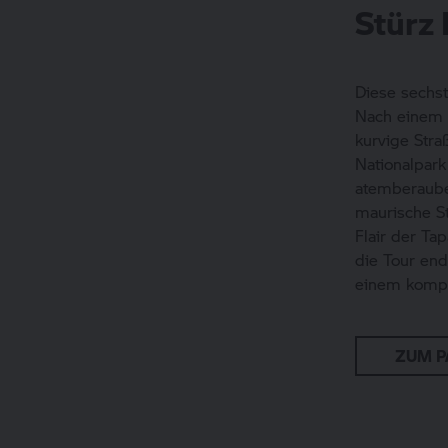
Stürz 
Diese sechst
Nach einem i
kurvige Str
Nationalpark
atemberaube
maurische S
Flair der Ta
die Tour end
einem kompa
ZUM P