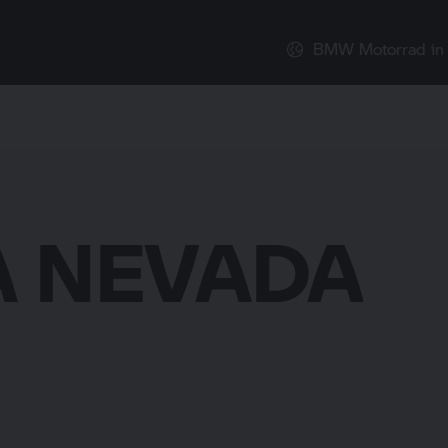
BMW Motorrad
in
A NEVADA