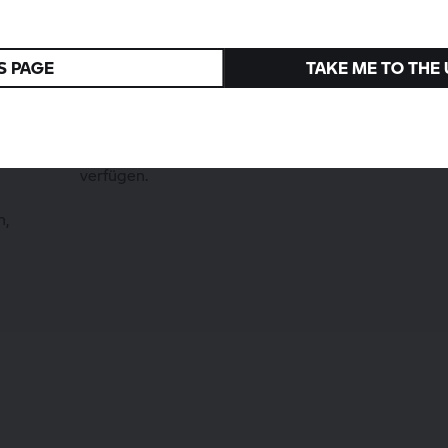
S PAGE
TAKE ME TO THE
Anforderungen
Alle Fahrer müssen über einen
er
gültigen Motorradführerschein
verfügen.
n,