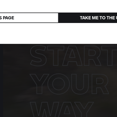
R 1300 R Superhooligan
Ein Tribut an den Sieg 1976 in Daytona
S PAGE
TAKE ME TO THE