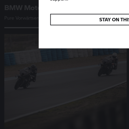
BMW Motorrad
Vision K 18
Pure Vorwärtsenergie
STAY ON THI