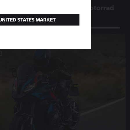
Das viermillionste
BMW Motorrad
Ein Meilenstein für das Berliner Werk
 UNITED STATES MARKET